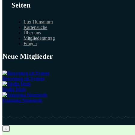
Seiten
Lux Humanum
Kartensuche
Über uns
Mitgliederantrag
Fragen
Neue Mitglieder
Bewegung im System
Sibille Muth
Franziska Neuenroth
×