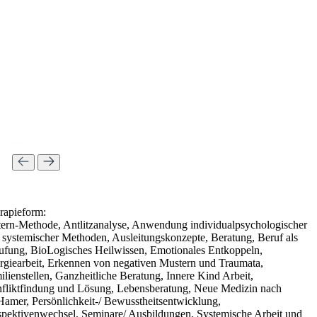
rapieform:
tern-Methode, Antlitzanalyse, Anwendung individualpsychologischer
 systemischer Methoden, Ausleitungskonzepte, Beratung, Beruf als
ufung, BioLogisches Heilwissen, Emotionales Entkoppeln,
rgiearbeit, Erkennen von negativen Mustern und Traumata,
ilienstellen, Ganzheitliche Beratung, Innere Kind Arbeit,
fliktfindung und Lösung, Lebensberatung, Neue Medizin nach
Hamer, Persönlichkeit-/ Bewusstheitsentwicklung,
spektivenwechsel, Seminare/ Ausbildungen, Systemische Arbeit und