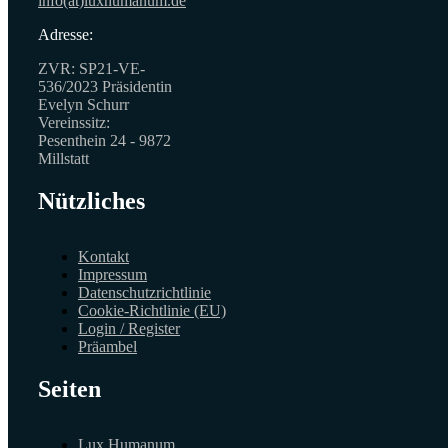
info(at)luxhumanum.de
Adresse:
ZVR: SP21-VE-
536/2023 Präsidentin
Evelyn Schurr
Vereinssitz:
Pesenthein 24 - 9872
Millstatt
Nützliches
Kontakt
Impressum
Datenschutzrichtlinie
Cookie-Richtlinie (EU)
Login / Register
Präambel
Seiten
Lux Humanum