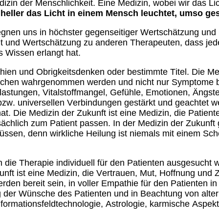
 Medizin der Menschlichkeit. Eine Medizin, wobei wir das 
 heller das Licht in einem Mensch leuchtet, umso ges
nen uns in höchster gegenseitiger Wertschätzung und in
Demut und Wertschätzung zu anderen Therapeuten, dass je
s Wissen erlangt hat.
rchien und Obrigkeitsdenken oder bestimmte Titel. Die Me
chen wahrgenommen werden und nicht nur Symptome beh
elastungen, Vitalstoffmangel, Gefühle, Emotionen, Ängs
, bzw. universellen Verbindungen gestärkt und geachtet 
t. Die Medizin der Zukunft ist eine Medizin, die Patient
sächlich zum Patient passen. In der Medizin der Zukunft
üssen, denn wirkliche Heilung ist niemals mit einem Sch
n die Therapie individuell für den Patienten ausgesucht 
nft ist eine Medizin, die Vertrauen, Mut, Hoffnung und 
erden bereit sein, in voller Empathie für den Patienten
 der Wünsche des Patienten und in Beachtung von alter
nformationsfeldtechnologie, Astrologie, karmische Aspek