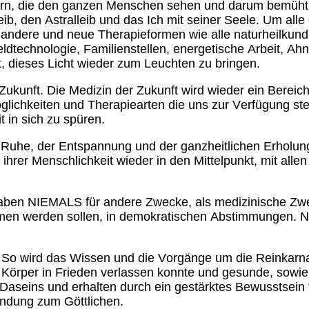
n, die den ganzen Menschen sehen und darum bemüht si
ib, den Astralleib und das Ich mit seiner Seele. Um all
ch andere und neue Therapieformen wie alle naturheilkun
ldtechnologie, Familienstellen, energetische Arbeit, A
bt, dieses Licht wieder zum Leuchten zu bringen.
Zukunft. Die Medizin der Zukunft wird wieder ein Berei
Möglichkeiten und Therapiearten die uns zur Verfügung st
 in sich zu spüren.
 Ruhe, der Entspannung und der ganzheitlichen Erholung.
ihrer Menschlichkeit wieder in den Mittelpunkt, mit alle
aben NIEMALS für andere Zwecke, als medizinische Zwe
men werden sollen, in demokratischen Abstimmungen. Na
. So wird das Wissen und die Vorgänge um die Reinkarn
n Körper in Frieden verlassen konnte und gesunde, sowi
aseins und erhalten durch ein gestärktes Bewusstsein f
indung zum Göttlichen.